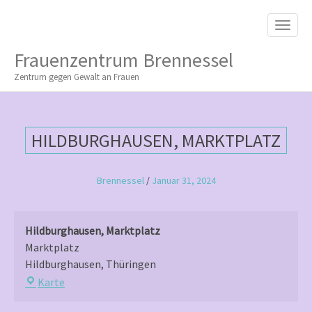
M
S
K
A
I
I
P
Frauenzentrum Brennessel
T
N
O
Zentrum gegen Gewalt an Frauen
M
C
O
E
N
N
T
HILDBURGHAUSEN, MARKTPLATZ
E
U
N
T
Brennessel
/
Januar 31, 2024
Hildburghausen, Marktplatz
Marktplatz
Hildburghausen
,
Thüringen
Hildburghausen,
Karte
Marktplatz