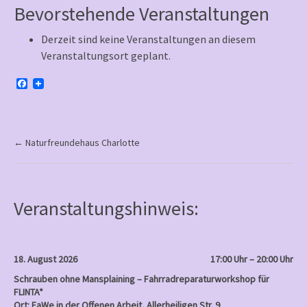
Bevorstehende Veranstaltungen
Derzeit sind keine Veranstaltungen an diesem
Veranstaltungsort geplant.
F
a
c
e
b
o
P
←
Naturfreundehaus Charlotte
o
o
k
s
t
Veranstaltungshinweis:
n
a
v
18. August 2026
17:00 Uhr – 20:00 Uhr
i
Schrauben ohne Mansplaining – Fahrradreparaturworkshop für
FLINTA*
g
Ort: FaWe in der Offenen Arbeit, Allerheiligen Str. 9