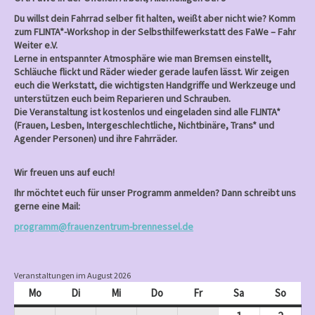
a
Du willst dein Fahrrad selber fit halten, weißt aber nicht wie? Komm
t
zum FLINTA*-Workshop in der Selbsthilfewerkstatt des FaWe – Fahr
i
Weiter e.V.
Lerne in entspannter Atmosphäre wie man Bremsen einstellt,
o
Schläuche flickt und Räder wieder gerade laufen lässt. Wir zeigen
n
euch die Werkstatt, die wichtigsten Handgriffe und Werkzeuge und
unterstützen euch beim Reparieren und Schrauben.
Die Veranstaltung ist kostenlos und eingeladen sind alle FLINTA*
(Frauen, Lesben, Intergeschlechtliche, Nichtbinäre, Trans* und
Agender Personen) und ihre Fahrräder.
Wir freuen uns auf euch!
Ihr möchtet euch für unser Programm anmelden? Dann schreibt uns
gerne eine Mail:
programm@frauenzentrum-brennessel.de
Veranstaltungen im August 2026
Mo
Montag
Di
Dienstag
Mi
Mittwoch
Do
Donnerstag
Fr
Freitag
Sa
Samstag
So
Sonnt