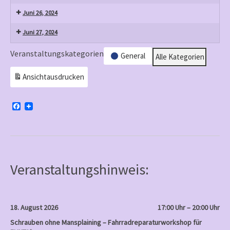
Juni 26, 2024
Juni 27, 2024
Veranstaltungskategorien
General
Alle Kategorien
Ansicht
ausdrucken
F
a
c
e
b
o
o
k
Veranstaltungshinweis:
18. August 2026
17:00 Uhr – 20:00 Uhr
Schrauben ohne Mansplaining – Fahrradreparaturworkshop für