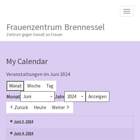
M
S
K
A
I
I
P
Frauenzentrum Brennessel
T
N
O
Zentrum gegen Gewalt an Frauen
M
C
O
E
N
N
T
My Calendar
E
U
N
T
Veranstaltungen im Juni 2024
Monat
Woche
Tag
Monat
Jahr
Zurück
Heute
Weiter
Juni 3, 2024
Juni 4, 2024