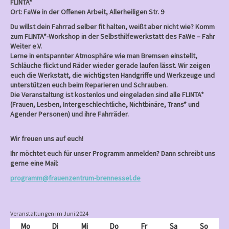
FLINTA*
Ort: FaWe in der Offenen Arbeit, Allerheiligen Str. 9
Du willst dein Fahrrad selber fit halten, weißt aber nicht wie? Komm
zum FLINTA*-Workshop in der Selbsthilfewerkstatt des FaWe – Fahr
Weiter e.V.
Lerne in entspannter Atmosphäre wie man Bremsen einstellt,
Schläuche flickt und Räder wieder gerade laufen lässt. Wir zeigen
euch die Werkstatt, die wichtigsten Handgriffe und Werkzeuge und
unterstützen euch beim Reparieren und Schrauben.
Die Veranstaltung ist kostenlos und eingeladen sind alle FLINTA*
(Frauen, Lesben, Intergeschlechtliche, Nichtbinäre, Trans* und
Agender Personen) und ihre Fahrräder.
Wir freuen uns auf euch!
Ihr möchtet euch für unser Programm anmelden? Dann schreibt uns
gerne eine Mail:
programm@frauenzentrum-brennessel.de
Veranstaltungen im Juni 2024
Mo
Montag
Di
Dienstag
Mi
Mittwoch
Do
Donnerstag
Fr
Freitag
Sa
Samstag
So
Sonnt