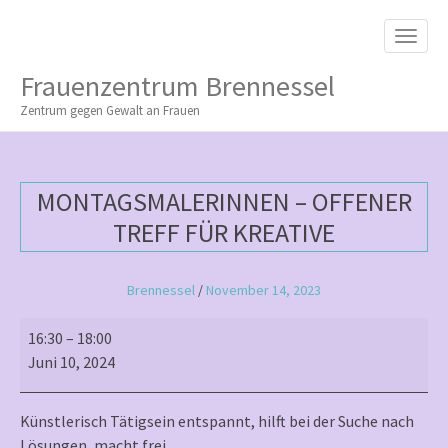
M
S
K
A
I
I
P
Frauenzentrum Brennessel
T
N
O
Zentrum gegen Gewalt an Frauen
M
C
O
E
N
N
T
MONTAGSMALERINNEN – OFFENER
E
U
N
TREFF FÜR KREATIVE
T
Brennessel
/
November 14, 2023
Montagsmalerinnen
16:30
–
18:00
–
Juni 10, 2024
offener
Treff
Künstlerisch Tätigsein entspannt, hilft bei der Suche nach
für
Lösungen, macht frei …