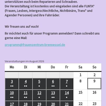
unterstützen euch beim Reparieren und Schrauben.
Die Veranstaltung ist kostenlos und eingeladen sind alle FLINTA*
(Frauen, Lesben, Intergeschlechtliche, Nichtbinäre, Trans* und
Agender Personen) und ihre Fahrräder.
Wir freuen uns auf euch!
Ihr möchtet euch für unser Programm anmelden? Dann schreibt uns
gerne eine Mail:
programm@frauenzentrum-brennessel.de
Veranstaltungen im August 2026
Mo
Montag
Di
Dienstag
Mi
Mittwoch
Do
Donnerstag
Fr
Freitag
Sa
Samstag
So
Sonnt
1
August
2
Augus
1,
2,
8
August
9
Augus
3
August
4
August
5
August
6
August
7
August
●●
●●
●
●●
●
2026
2026
8,
9,
3,
4,
5,
6,
7,
(
(
(
(
(
15
August
16
Augus
10
August
11
August
12
August
13
August
14
August
2026
2026
2026
2026
2026
2026
2026
2
3
1
2
1
●●
●●
●
●●
●
15,
16,
10,
11,
12,
13,
14,
(
(
(
(
(
V
V
V
V
V
22
August
23
Augus
17
August
18
August
19
August
20
August
21
August
2026
2026
2026
2026
2026
2026
2026