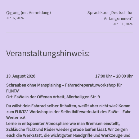
an
Frauen
P
Qigong (mit Anmeldung)
Sprachkurs „Deutsch für
Anfängerinnen“
Juni 6, 2024
o
Juni 11, 2024
s
t
n
Veranstaltungshinweis:
a
v
i
18. August 2026
17:00 Uhr – 20:00 Uhr
g
Schrauben ohne Mansplaining – Fahrradreparaturworkshop für
a
FLINTA*
Ort: FaWe in der Offenen Arbeit, Allerheiligen Str. 9
t
Du willst dein Fahrrad selber fit halten, weißt aber nicht wie? Komm
i
zum FLINTA*-Workshop in der Selbsthilfewerkstatt des FaWe – Fahr
o
Weiter e.V.
Lerne in entspannter Atmosphäre wie man Bremsen einstellt,
n
Schläuche flickt und Räder wieder gerade laufen lässt. Wir zeigen
euch die Werkstatt, die wichtigsten Handgriffe und Werkzeuge und