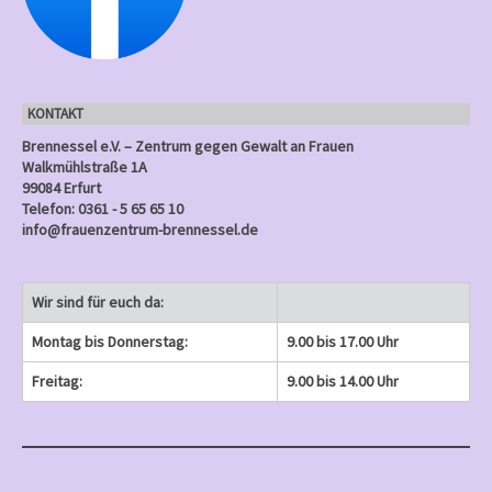
n
e
e
)
e
)
)
)
)
g
n
n
n
e
)
)
)
n
KONTAKT
)
Brennessel e.V. – Zentrum gegen Gewalt an Frauen
Walkmühlstraße 1A
99084 Erfurt
Telefon: 0361 - 5 65 65 10
info@frauenzentrum-brennessel.de
Wir sind für euch da:
Montag bis Donnerstag:
9.00 bis 17.00 Uhr
Freitag:
9.00 bis 14.00 Uhr