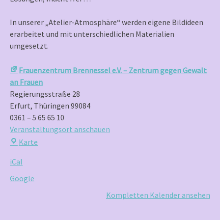
Kreative
In unserer „Atelier-Atmosphäre“ werden eigene Bildideen
erarbeitet und mit unterschiedlichen Materialien
umgesetzt.
Frauenzentrum Brennessel e.V. – Zentrum gegen Gewalt
an Frauen
Regierungsstraße 28
Erfurt
,
Thüringen
99084
0361 – 5 65 65 10
Veranstaltungsort anschauen
Frauenzentrum
Karte
Brennessel
iCal
e.V.
–
Google
Zentrum
Kompletten Kalender ansehen
gegen
Gewalt