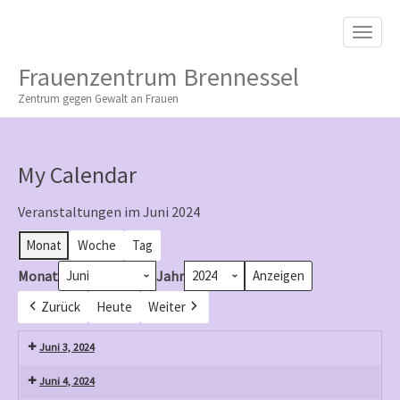
M
S
K
A
I
I
P
Frauenzentrum Brennessel
T
N
O
Zentrum gegen Gewalt an Frauen
M
C
O
E
N
N
T
My Calendar
E
U
N
T
Veranstaltungen im Juni 2024
Monat
Woche
Tag
Monat
Jahr
Zurück
Heute
Weiter
Juni 3, 2024
Juni 4, 2024