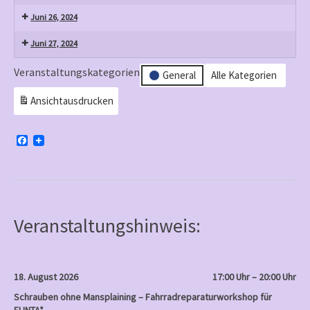
Juni 26, 2024
Juni 27, 2024
Veranstaltungskategorien
General
Alle Kategorien
Ansicht
ausdrucken
F
a
c
e
b
o
o
k
Veranstaltungshinweis:
18. August 2026
17:00 Uhr – 20:00 Uhr
Schrauben ohne Mansplaining – Fahrradreparaturworkshop für