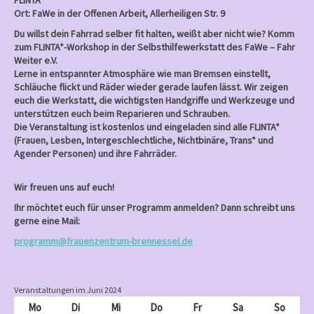
FLINTA*
Ort: FaWe in der Offenen Arbeit, Allerheiligen Str. 9
Du willst dein Fahrrad selber fit halten, weißt aber nicht wie? Komm
zum FLINTA*-Workshop in der Selbsthilfewerkstatt des FaWe – Fahr
Weiter e.V.
Lerne in entspannter Atmosphäre wie man Bremsen einstellt,
Schläuche flickt und Räder wieder gerade laufen lässt. Wir zeigen
euch die Werkstatt, die wichtigsten Handgriffe und Werkzeuge und
unterstützen euch beim Reparieren und Schrauben.
Die Veranstaltung ist kostenlos und eingeladen sind alle FLINTA*
(Frauen, Lesben, Intergeschlechtliche, Nichtbinäre, Trans* und
Agender Personen) und ihre Fahrräder.
Wir freuen uns auf euch!
Ihr möchtet euch für unser Programm anmelden? Dann schreibt uns
gerne eine Mail:
programm@frauenzentrum-brennessel.de
Veranstaltungen im Juni 2024
Mo
Montag
Di
Dienstag
Mi
Mittwoch
Do
Donnerstag
Fr
Freitag
Sa
Samstag
So
Sonnt