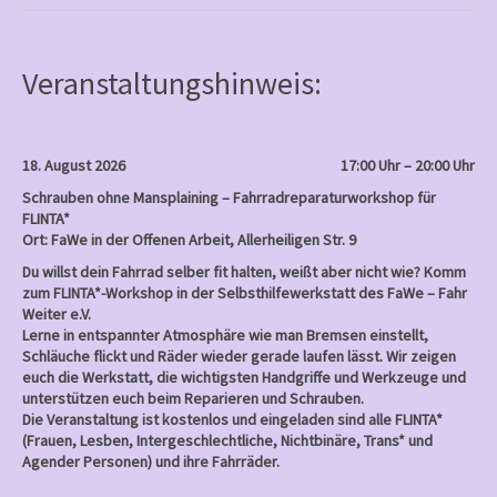
s
t
n
Veranstaltungshinweis:
a
v
i
18. August 2026
17:00 Uhr – 20:00 Uhr
g
Schrauben ohne Mansplaining – Fahrradreparaturworkshop für
a
FLINTA*
Ort: FaWe in der Offenen Arbeit, Allerheiligen Str. 9
t
Du willst dein Fahrrad selber fit halten, weißt aber nicht wie? Komm
i
zum FLINTA*-Workshop in der Selbsthilfewerkstatt des FaWe – Fahr
o
Weiter e.V.
Lerne in entspannter Atmosphäre wie man Bremsen einstellt,
n
Schläuche flickt und Räder wieder gerade laufen lässt. Wir zeigen
euch die Werkstatt, die wichtigsten Handgriffe und Werkzeuge und
unterstützen euch beim Reparieren und Schrauben.
Die Veranstaltung ist kostenlos und eingeladen sind alle FLINTA*
(Frauen, Lesben, Intergeschlechtliche, Nichtbinäre, Trans* und
Agender Personen) und ihre Fahrräder.