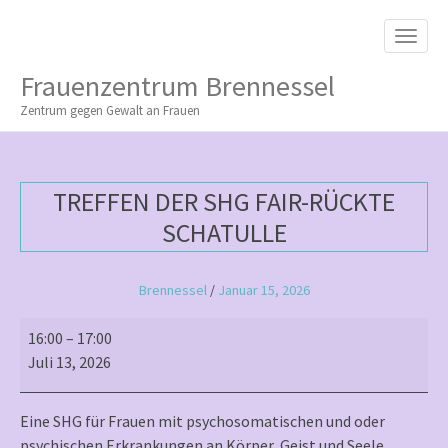
M
S
K
A
I
I
P
Frauenzentrum Brennessel
T
N
O
Zentrum gegen Gewalt an Frauen
M
C
O
E
N
N
T
TREFFEN DER SHG FAIR-RÜCKTE
E
U
N
SCHATULLE
T
Brennessel
/
Januar 15, 2026
Treffen
16:00
–
17:00
der
Juli 13, 2026
SHG
Fair-
Eine SHG für Frauen mit psychosomatischen und oder
rückte
psychischen Erkrankungen an Körper, Geist und Seele.