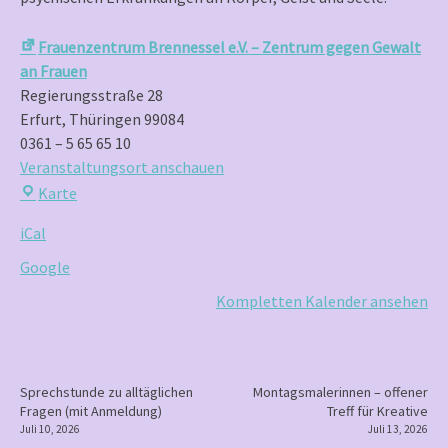
Schatulle
Frauenzentrum Brennessel e.V. – Zentrum gegen Gewalt
an Frauen
Regierungsstraße 28
Erfurt
,
Thüringen
99084
0361 – 5 65 65 10
Veranstaltungsort anschauen
Frauenzentrum
Karte
Brennessel
iCal
e.V.
–
Google
Zentrum
Kompletten Kalender ansehen
gegen
Gewalt
an
Frauen
P
Sprechstunde zu alltäglichen
Montagsmalerinnen – offener
Fragen (mit Anmeldung)
Treff für Kreative
o
Juli 10, 2026
Juli 13, 2026