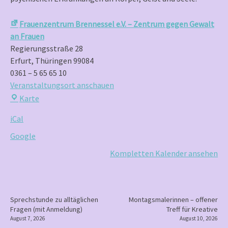
Schatulle
Frauenzentrum Brennessel e.V. – Zentrum gegen Gewalt
an Frauen
Regierungsstraße 28
Erfurt
,
Thüringen
99084
0361 – 5 65 65 10
Veranstaltungsort anschauen
Frauenzentrum
Karte
Brennessel
iCal
e.V.
–
Google
Zentrum
Kompletten Kalender ansehen
gegen
Gewalt
an
Frauen
P
Sprechstunde zu alltäglichen
Montagsmalerinnen – offener
Fragen (mit Anmeldung)
Treff für Kreative
o
August 7, 2026
August 10, 2026