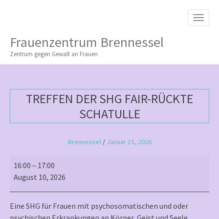
M
S
K
A
I
I
P
Frauenzentrum Brennessel
T
N
O
Zentrum gegen Gewalt an Frauen
M
C
O
E
N
N
T
TREFFEN DER SHG FAIR-RÜCKTE
E
U
N
SCHATULLE
T
Brennessel
/
Januar 15, 2026
Treffen
16:00
–
17:00
der
August 10, 2026
SHG
Fair-
Eine SHG für Frauen mit psychosomatischen und oder
rückte
psychischen Erkrankungen an Körper, Geist und Seele.