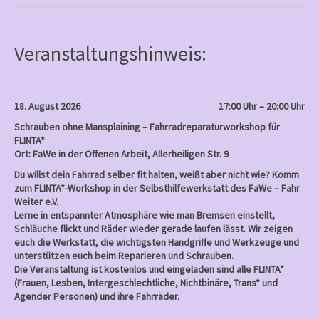
s
t
n
Veranstaltungshinweis:
a
v
i
18. August 2026
17:00 Uhr – 20:00 Uhr
g
Schrauben ohne Mansplaining – Fahrradreparaturworkshop für
a
FLINTA*
Ort: FaWe in der Offenen Arbeit, Allerheiligen Str. 9
t
Du willst dein Fahrrad selber fit halten, weißt aber nicht wie? Komm
i
zum FLINTA*-Workshop in der Selbsthilfewerkstatt des FaWe – Fahr
o
Weiter e.V.
Lerne in entspannter Atmosphäre wie man Bremsen einstellt,
n
Schläuche flickt und Räder wieder gerade laufen lässt. Wir zeigen
euch die Werkstatt, die wichtigsten Handgriffe und Werkzeuge und
unterstützen euch beim Reparieren und Schrauben.
Die Veranstaltung ist kostenlos und eingeladen sind alle FLINTA*
(Frauen, Lesben, Intergeschlechtliche, Nichtbinäre, Trans* und
Agender Personen) und ihre Fahrräder.