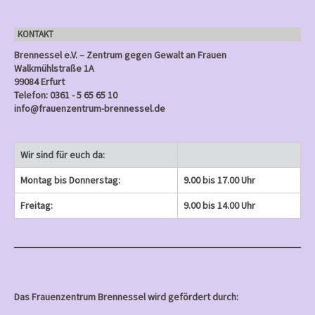
e
)
)
)
n
KONTAKT
)
Brennessel e.V. – Zentrum gegen Gewalt an Frauen
Walkmühlstraße 1A
99084 Erfurt
Telefon: 0361 - 5 65 65 10
info@frauenzentrum-brennessel.de
Wir sind für euch da:
Montag bis Donnerstag:
9.00 bis 17.00 Uhr
Freitag:
9.00 bis 14.00 Uhr
Das Frauenzentrum Brennessel wird gefördert durch: