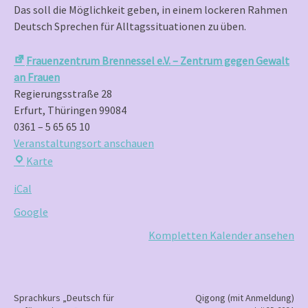
Das soll die Möglichkeit geben, in einem lockeren Rahmen
Deutsch Sprechen für Alltagssituationen zu üben.
Frauenzentrum Brennessel e.V. – Zentrum gegen Gewalt
an Frauen
Regierungsstraße 28
Erfurt
,
Thüringen
99084
0361 – 5 65 65 10
Veranstaltungsort anschauen
Frauenzentrum
Karte
Brennessel
iCal
e.V.
–
Google
Zentrum
Kompletten Kalender ansehen
gegen
Gewalt
an
Frauen
P
Sprachkurs „Deutsch für
Qigong (mit Anmeldung)