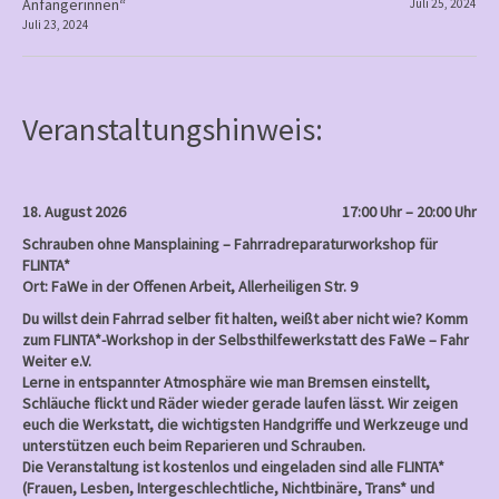
Anfängerinnen“
Juli 25, 2024
o
Juli 23, 2024
s
t
n
Veranstaltungshinweis:
a
v
i
18. August 2026
17:00 Uhr – 20:00 Uhr
g
Schrauben ohne Mansplaining – Fahrradreparaturworkshop für
a
FLINTA*
Ort: FaWe in der Offenen Arbeit, Allerheiligen Str. 9
t
Du willst dein Fahrrad selber fit halten, weißt aber nicht wie? Komm
i
zum FLINTA*-Workshop in der Selbsthilfewerkstatt des FaWe – Fahr
o
Weiter e.V.
Lerne in entspannter Atmosphäre wie man Bremsen einstellt,
n
Schläuche flickt und Räder wieder gerade laufen lässt. Wir zeigen
euch die Werkstatt, die wichtigsten Handgriffe und Werkzeuge und
unterstützen euch beim Reparieren und Schrauben.
Die Veranstaltung ist kostenlos und eingeladen sind alle FLINTA*
(Frauen, Lesben, Intergeschlechtliche, Nichtbinäre, Trans* und