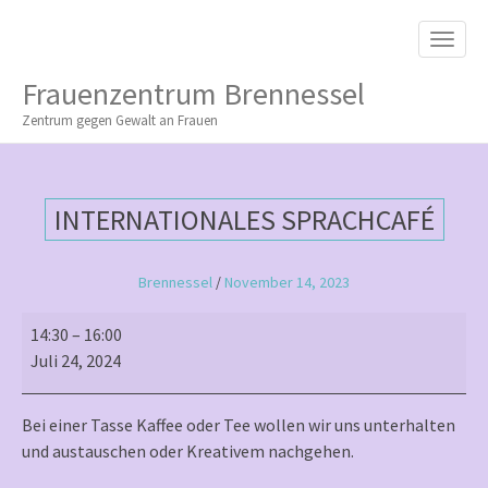
M
S
K
A
I
I
P
Frauenzentrum Brennessel
T
N
O
Zentrum gegen Gewalt an Frauen
M
C
O
E
N
N
T
INTERNATIONALES SPRACHCAFÉ
E
U
N
T
Brennessel
/
November 14, 2023
Internationales
14:30
–
16:00
Sprachcafé
Juli 24, 2024
Bei einer Tasse Kaffee oder Tee wollen wir uns unterhalten
und austauschen oder Kreativem nachgehen.