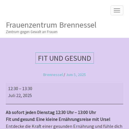
M
S
K
A
I
I
P
Frauenzentrum Brennessel
T
N
O
Zentrum gegen Gewalt an Frauen
M
C
O
E
N
N
T
FIT UND GESUND
E
U
N
T
Brennessel
/
Juni 5, 2025
Fit
12:30
–
13:30
und
Juli 22, 2025
gesund
Ab sofort jeden Dienstag 12:30 Uhr – 13:00 Uhr
Fit und gesund: Eine kleine Ernährungsreise mit Ursel
Entdecke die Kraft einer gesunden Ernährung und fühle dich