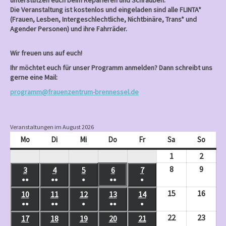
unterstützen euch beim Reparieren und Schrauben.
Die Veranstaltung ist kostenlos und eingeladen sind alle FLINTA*
(Frauen, Lesben, Intergeschlechtliche, Nichtbinäre, Trans* und
Agender Personen) und ihre Fahrräder.
Wir freuen uns auf euch!
Ihr möchtet euch für unser Programm anmelden? Dann schreibt uns
gerne eine Mail:
programm@frauenzentrum-brennessel.de
Veranstaltungen im August 2026
Mo
Montag
Di
Dienstag
Mi
Mittwoch
Do
Donnerstag
Fr
Freitag
Sa
Samstag
So
Sonnt
1
August
2
Augus
1,
2,
8
August
9
Augus
3
August
4
August
5
August
6
August
7
August
●●
●●
●
●●
●
2026
2026
8,
9,
3,
4,
5,
6,
7,
(
(
(
(
(
15
August
16
Augus
10
August
11
August
12
August
13
August
14
August
2026
2026
2026
2026
2026
2026
2026
2
3
1
2
1
●●
●●
●
●●
●
15,
16,
10,
11,
12,
13,
14,
(
(
(
(
(
V
V
V
V
V
22
August
23
Augus
17
August
18
August
19
August
20
August
21
August
2026
2026
2026
2026
2026
2026
2026