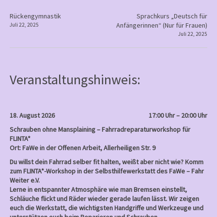
Frauen
P
Rückengymnastik
Sprachkurs „Deutsch für
Anfängerinnen“ (Nur für Frauen)
Juli 22, 2025
o
Juli 22, 2025
s
t
n
Veranstaltungshinweis:
a
v
i
18. August 2026
17:00 Uhr – 20:00 Uhr
g
Schrauben ohne Mansplaining – Fahrradreparaturworkshop für
a
FLINTA*
Ort: FaWe in der Offenen Arbeit, Allerheiligen Str. 9
t
Du willst dein Fahrrad selber fit halten, weißt aber nicht wie? Komm
i
zum FLINTA*-Workshop in der Selbsthilfewerkstatt des FaWe – Fahr
o
Weiter e.V.
Lerne in entspannter Atmosphäre wie man Bremsen einstellt,
n
Schläuche flickt und Räder wieder gerade laufen lässt. Wir zeigen
euch die Werkstatt, die wichtigsten Handgriffe und Werkzeuge und