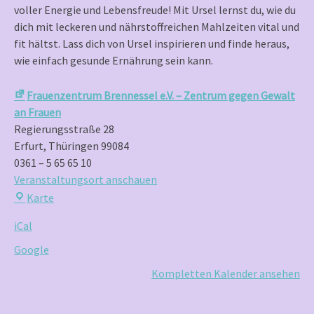
voller Energie und Lebensfreude! Mit Ursel lernst du, wie du
dich mit leckeren und nährstoffreichen Mahlzeiten vital und
fit hältst. Lass dich von Ursel inspirieren und finde heraus,
wie einfach gesunde Ernährung sein kann.
Frauenzentrum Brennessel e.V. – Zentrum gegen Gewalt
an Frauen
Regierungsstraße 28
Erfurt
,
Thüringen
99084
0361 – 5 65 65 10
Veranstaltungsort anschauen
Frauenzentrum
Karte
Brennessel
iCal
e.V.
–
Google
Zentrum
Kompletten Kalender ansehen
gegen
Gewalt
an