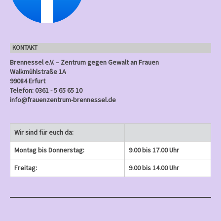
n
e
e
)
e
)
)
)
)
g
n
n
n
e
)
)
)
n
KONTAKT
)
Brennessel e.V. – Zentrum gegen Gewalt an Frauen
Walkmühlstraße 1A
99084 Erfurt
Telefon: 0361 - 5 65 65 10
info@frauenzentrum-brennessel.de
Wir sind für euch da:
Montag bis Donnerstag:
9.00 bis 17.00 Uhr
Freitag:
9.00 bis 14.00 Uhr