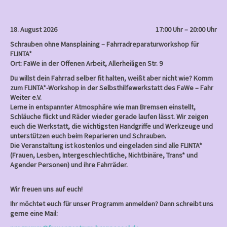
a
v
18. August 2026
17:00 Uhr – 20:00 Uhr
i
Schrauben ohne Mansplaining – Fahrradreparaturworkshop für
g
FLINTA*
a
Ort: FaWe in der Offenen Arbeit, Allerheiligen Str. 9
t
Du willst dein Fahrrad selber fit halten, weißt aber nicht wie? Komm
zum FLINTA*-Workshop in der Selbsthilfewerkstatt des FaWe – Fahr
i
Weiter e.V.
o
Lerne in entspannter Atmosphäre wie man Bremsen einstellt,
Schläuche flickt und Räder wieder gerade laufen lässt. Wir zeigen
n
euch die Werkstatt, die wichtigsten Handgriffe und Werkzeuge und
unterstützen euch beim Reparieren und Schrauben.
Die Veranstaltung ist kostenlos und eingeladen sind alle FLINTA*
(Frauen, Lesben, Intergeschlechtliche, Nichtbinäre, Trans* und
Agender Personen) und ihre Fahrräder.
Wir freuen uns auf euch!
Ihr möchtet euch für unser Programm anmelden? Dann schreibt uns
gerne eine Mail: