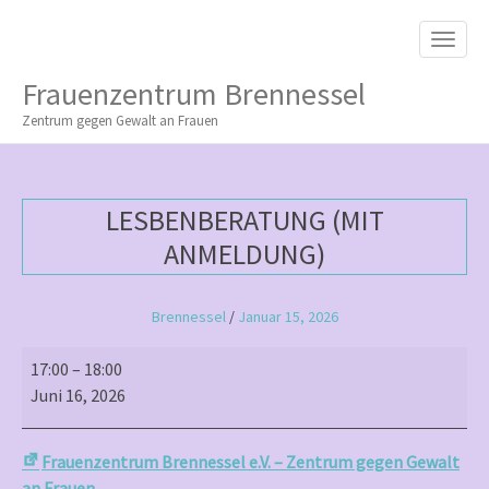
M
S
K
A
I
I
P
Frauenzentrum Brennessel
T
N
O
Zentrum gegen Gewalt an Frauen
M
C
O
E
N
N
T
LESBENBERATUNG (MIT
E
U
N
ANMELDUNG)
T
Brennessel
/
Januar 15, 2026
Lesbenberatung
17:00
–
18:00
(mit
Juni 16, 2026
Anmeldung)
Frauenzentrum Brennessel e.V. – Zentrum gegen Gewalt
an Frauen