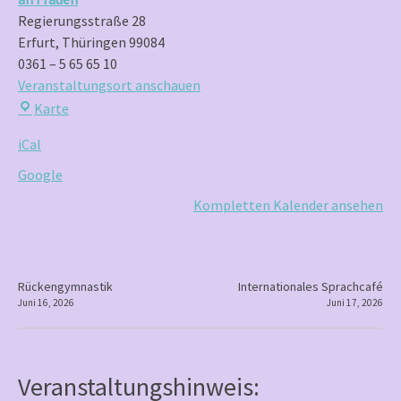
Regierungsstraße 28
Erfurt
,
Thüringen
99084
0361 – 5 65 65 10
Veranstaltungsort anschauen
Frauenzentrum
Karte
Brennessel
iCal
e.V.
–
Google
Zentrum
Kompletten Kalender ansehen
gegen
Gewalt
an
Frauen
P
Rückengymnastik
Internationales Sprachcafé
Juni 16, 2026
Juni 17, 2026
o
s
t
Veranstaltungshinweis:
n