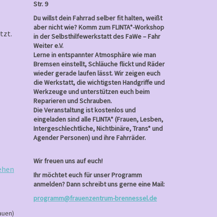
Str. 9
Du willst dein Fahrrad selber fit halten, weißt
aber nicht wie? Komm zum FLINTA*-Workshop
tzt.
in der Selbsthilfewerkstatt des FaWe – Fahr
Weiter e.V.
Lerne in entspannter Atmosphäre wie man
Bremsen einstellt, Schläuche flickt und Räder
wieder gerade laufen lässt. Wir zeigen euch
die Werkstatt, die wichtigsten Handgriffe und
Werkzeuge und unterstützen euch beim
Reparieren und Schrauben.
Die Veranstaltung ist kostenlos und
eingeladen sind alle FLINTA* (Frauen, Lesben,
Intergeschlechtliche, Nichtbinäre, Trans* und
Agender Personen) und ihre Fahrräder.
Wir freuen uns auf euch!
ehen
Ihr möchtet euch für unser Programm
anmelden? Dann schreibt uns gerne eine Mail:
programm@frauenzentrum-brennessel.de
auen)