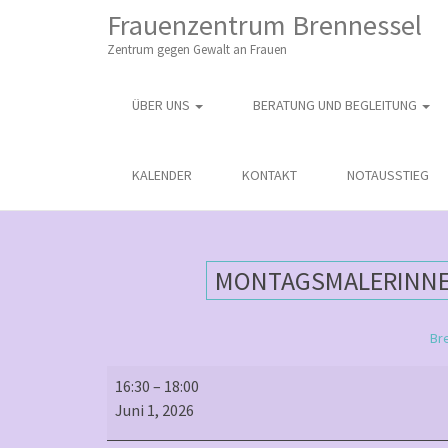
M
S
Frauenzentrum Brennessel
K
A
I
Zentrum gegen Gewalt an Frauen
I
P
T
N
O
ÜBER UNS
BERATUNG UND BEGLEITUNG
M
C
O
E
N
N
KALENDER
KONTAKT
NOTAUSSTIEG
T
E
U
N
T
MONTAGSMALERINNEN
Br
Montagsmalerinnen
16:30
–
18:00
–
Juni 1, 2026
offener