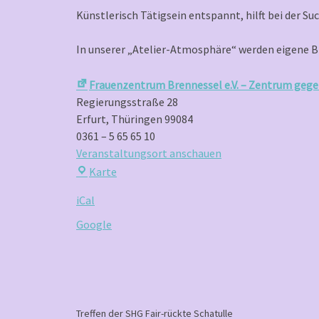
Treff
Künstlerisch Tätigsein entspannt, hilft bei der S
für
Kreative
In unserer „Atelier-Atmosphäre“ werden eigene Bi
Frauenzentrum Brennessel e.V. – Zentrum gege
Regierungsstraße 28
Erfurt
,
Thüringen
99084
0361 – 5 65 65 10
Veranstaltungsort anschauen
Frauenzentrum
Karte
Brennessel
iCal
e.V.
–
Google
Zentrum
gegen
Gewalt
an
Frauen
P
Treffen der SHG Fair-rückte Schatulle