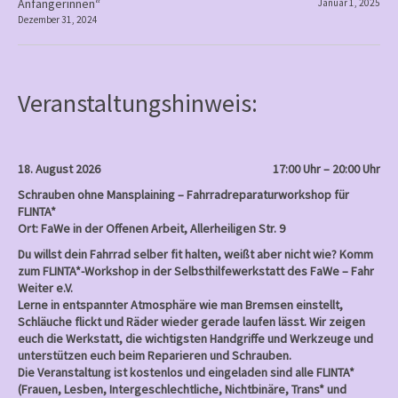
Anfängerinnen“
Januar 1, 2025
o
Dezember 31, 2024
s
t
n
Veranstaltungshinweis:
a
v
i
18. August 2026
17:00 Uhr – 20:00 Uhr
g
Schrauben ohne Mansplaining – Fahrradreparaturworkshop für
a
FLINTA*
Ort: FaWe in der Offenen Arbeit, Allerheiligen Str. 9
t
Du willst dein Fahrrad selber fit halten, weißt aber nicht wie? Komm
i
zum FLINTA*-Workshop in der Selbsthilfewerkstatt des FaWe – Fahr
o
Weiter e.V.
Lerne in entspannter Atmosphäre wie man Bremsen einstellt,
n
Schläuche flickt und Räder wieder gerade laufen lässt. Wir zeigen
euch die Werkstatt, die wichtigsten Handgriffe und Werkzeuge und
unterstützen euch beim Reparieren und Schrauben.
Die Veranstaltung ist kostenlos und eingeladen sind alle FLINTA*
(Frauen, Lesben, Intergeschlechtliche, Nichtbinäre, Trans* und