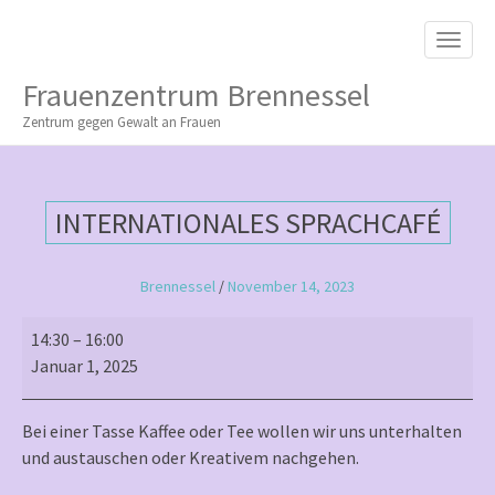
M
S
K
A
I
I
P
Frauenzentrum Brennessel
T
N
O
Zentrum gegen Gewalt an Frauen
M
C
O
E
N
N
T
INTERNATIONALES SPRACHCAFÉ
E
U
N
T
Brennessel
/
November 14, 2023
Internationales
14:30
–
16:00
Sprachcafé
Januar 1, 2025
Bei einer Tasse Kaffee oder Tee wollen wir uns unterhalten
und austauschen oder Kreativem nachgehen.