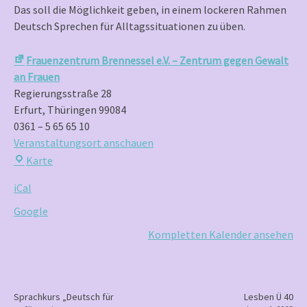
Das soll die Möglichkeit geben, in einem lockeren Rahmen
Deutsch Sprechen für Alltagssituationen zu üben.
Frauenzentrum Brennessel e.V. – Zentrum gegen Gewalt
an Frauen
Regierungsstraße 28
Erfurt
,
Thüringen
99084
0361 – 5 65 65 10
Veranstaltungsort anschauen
Frauenzentrum
Karte
Brennessel
iCal
e.V.
–
Google
Zentrum
Kompletten Kalender ansehen
gegen
Gewalt
an
Frauen
P
Sprachkurs „Deutsch für
Lesben Ü 40