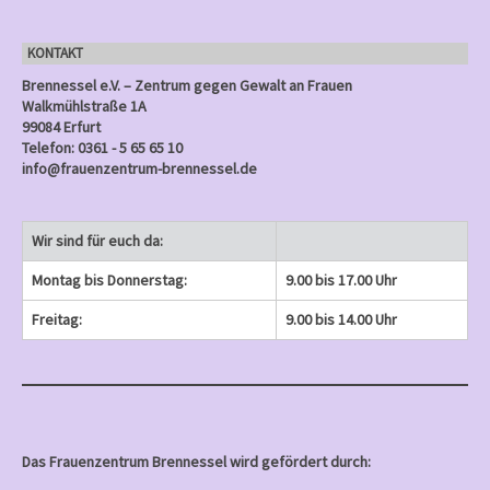
e
)
)
)
n
KONTAKT
)
Brennessel e.V. – Zentrum gegen Gewalt an Frauen
Walkmühlstraße 1A
99084 Erfurt
Telefon: 0361 - 5 65 65 10
info@frauenzentrum-brennessel.de
Wir sind für euch da:
Montag bis Donnerstag:
9.00 bis 17.00 Uhr
Freitag:
9.00 bis 14.00 Uhr
Das Frauenzentrum Brennessel wird gefördert durch: