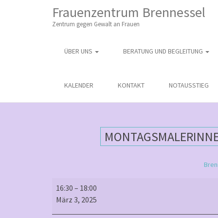
M
S
Frauenzentrum Brennessel
K
A
I
Zentrum gegen Gewalt an Frauen
I
P
T
N
O
ÜBER UNS
BERATUNG UND BEGLEITUNG
M
C
O
E
N
N
KALENDER
KONTAKT
NOTAUSSTIEG
T
E
U
N
T
MONTAGSMALERINNEN
Bren
Montagsmalerinnen
16:30
–
18:00
–
März 3, 2025
offener