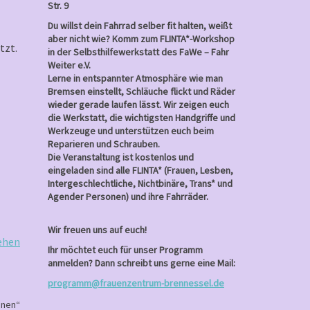
Str. 9
Du willst dein Fahrrad selber fit halten, weißt
aber nicht wie? Komm zum FLINTA*-Workshop
tzt.
in der Selbsthilfewerkstatt des FaWe – Fahr
Weiter e.V.
Lerne in entspannter Atmosphäre wie man
Bremsen einstellt, Schläuche flickt und Räder
wieder gerade laufen lässt. Wir zeigen euch
die Werkstatt, die wichtigsten Handgriffe und
Werkzeuge und unterstützen euch beim
Reparieren und Schrauben.
Die Veranstaltung ist kostenlos und
eingeladen sind alle FLINTA* (Frauen, Lesben,
Intergeschlechtliche, Nichtbinäre, Trans* und
Agender Personen) und ihre Fahrräder.
Wir freuen uns auf euch!
ehen
Ihr möchtet euch für unser Programm
anmelden? Dann schreibt uns gerne eine Mail:
programm@frauenzentrum-brennessel.de
nnen“