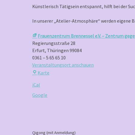
Treff
Künstlerisch Tätigsein entspannt, hilft bei der S
für
Kreative
In unserer „Atelier-Atmosphäre“ werden eigene Bi
Frauenzentrum Brennessel e.V. – Zentrum gege
Regierungsstraße 28
Erfurt
,
Thüringen
99084
0361 – 5 65 65 10
Veranstaltungsort anschauen
Frauenzentrum
Karte
Brennessel
iCal
e.V.
–
Google
Zentrum
gegen
Gewalt
an
Frauen
P
Qigong (mit Anmeldung)