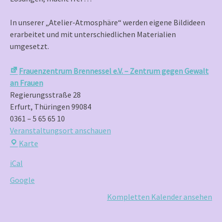
Kreative
In unserer „Atelier-Atmosphäre“ werden eigene Bildideen
erarbeitet und mit unterschiedlichen Materialien
umgesetzt.
Frauenzentrum Brennessel e.V. – Zentrum gegen Gewalt
an Frauen
Regierungsstraße 28
Erfurt
,
Thüringen
99084
0361 – 5 65 65 10
Veranstaltungsort anschauen
Frauenzentrum
Karte
Brennessel
iCal
e.V.
–
Google
Zentrum
Kompletten Kalender ansehen
gegen
Gewalt