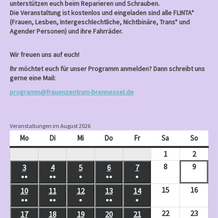
unterstützen euch beim Reparieren und Schrauben.
Die Veranstaltung ist kostenlos und eingeladen sind alle FLINTA*
(Frauen, Lesben, Intergeschlechtliche, Nichtbinäre, Trans* und
Agender Personen) und ihre Fahrräder.
Wir freuen uns auf euch!
Ihr möchtet euch für unser Programm anmelden? Dann schreibt uns
gerne eine Mail:
programm@frauenzentrum-brennessel.de
Veranstaltungen im August 2026
Mo
Montag
Di
Dienstag
Mi
Mittwoch
Do
Donnerstag
Fr
Freitag
Sa
Samstag
So
Sonnt
1
August
2
Augus
1,
2,
8
August
9
Augus
3
August
4
August
5
August
6
August
7
August
●●
●●
●
●●
●
2026
2026
8,
9,
3,
4,
5,
6,
7,
(
(
(
(
(
15
August
16
Augus
10
August
11
August
12
August
13
August
14
August
2026
2026
2026
2026
2026
2026
2026
2
3
1
2
1
●●
●●
●
●●
●
15,
16,
10,
11,
12,
13,
14,
(
(
(
(
(
V
V
V
V
V
22
August
23
Augus
17
August
18
August
19
August
20
August
21
August
2026
2026
2026
2026
2026
2026
2026