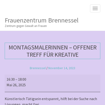
M
S
K
A
I
I
P
Frauenzentrum Brennessel
T
N
O
Zentrum gegen Gewalt an Frauen
M
C
O
E
N
N
T
MONTAGSMALERINNEN – OFFENER
E
U
N
TREFF FÜR KREATIVE
T
Brennessel
/
November 14, 2023
Montagsmalerinnen
16:30
–
18:00
–
Mai 26, 2025
offener
Treff
Künstlerisch Tätigsein entspannt, hilft bei der Suche nach
für
Lösungen, macht frei …