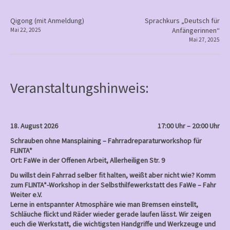
an
Frauen
P
Qigong (mit Anmeldung)
Sprachkurs „Deutsch für
Anfängerinnen“
Mai 22, 2025
o
Mai 27, 2025
s
t
n
Veranstaltungshinweis:
a
v
i
18. August 2026
17:00 Uhr – 20:00 Uhr
g
Schrauben ohne Mansplaining – Fahrradreparaturworkshop für
a
FLINTA*
Ort: FaWe in der Offenen Arbeit, Allerheiligen Str. 9
t
Du willst dein Fahrrad selber fit halten, weißt aber nicht wie? Komm
i
zum FLINTA*-Workshop in der Selbsthilfewerkstatt des FaWe – Fahr
o
Weiter e.V.
Lerne in entspannter Atmosphäre wie man Bremsen einstellt,
n
Schläuche flickt und Räder wieder gerade laufen lässt. Wir zeigen
euch die Werkstatt, die wichtigsten Handgriffe und Werkzeuge und