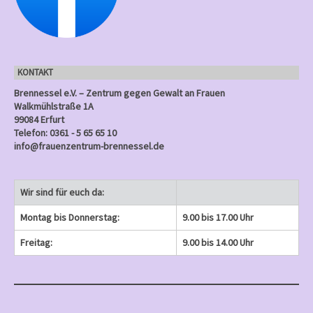
n
e
e
)
e
)
)
)
)
g
n
n
n
e
)
)
)
n
KONTAKT
)
Brennessel e.V. – Zentrum gegen Gewalt an Frauen
Walkmühlstraße 1A
99084 Erfurt
Telefon: 0361 - 5 65 65 10
info@frauenzentrum-brennessel.de
Wir sind für euch da:
Montag bis Donnerstag:
9.00 bis 17.00 Uhr
Freitag:
9.00 bis 14.00 Uhr