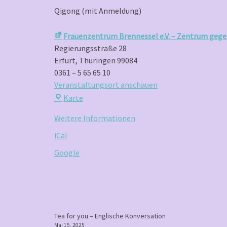
Qigong (mit Anmeldung)
Frauenzentrum Brennessel e.V. – Zentrum gege
Regierungsstraße 28
Erfurt
,
Thüringen
99084
0361 – 5 65 65 10
Veranstaltungsort anschauen
Frauenzentrum
Karte
Brennessel
Weitere Informationen
e.V.
–
iCal
Zentrum
Google
gegen
Gewalt
an
Frauen
P
Tea for you – Englische Konversation
Mai 15, 2025