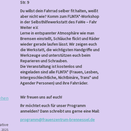
Str. 9
Du willst dein Fahrrad selber fit halten, weißt
aber nicht wie? Komm zum FLINTA*-Workshop
in der Selbsthilfewerkstatt des FaWe – Fahr
Weiter e.V.
Lerne in entspannter Atmosphäre wie man
Bremsen einstellt, Schläuche flickt und Räder
wieder gerade laufen lässt. Wir zeigen euch
die Werkstatt, die wichtigsten Handgriffe und
Werkzeuge und unterstützen euch beim
Reparieren und Schrauben.
Die Veranstaltung ist kostenlos und
eingeladen sind alle FLINTA* (Frauen, Lesben,
Intergeschlechtliche, Nichtbinäre, Trans* und
Agender Personen) und ihre Fahrräder.
Wir freuen uns auf euch!
ehen
Ihr möchtet euch für unser Programm
anmelden? Dann schreibt uns gerne eine Mail:
programm@frauenzentrum-brennessel.de
ative
, 2025