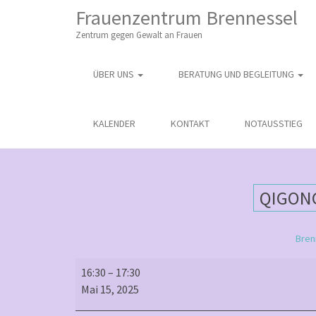
M
S
Frauenzentrum Brennessel
K
A
I
Zentrum gegen Gewalt an Frauen
I
P
T
N
O
ÜBER UNS
BERATUNG UND BEGLEITUNG
M
C
O
E
N
N
KALENDER
KONTAKT
NOTAUSSTIEG
T
E
U
N
T
QIGON
Bren
Qigong
16:30
–
17:30
(mit
Mai 15, 2025
Anmeldung)