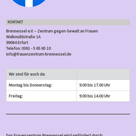
g
n
n
n
e
)
)
)
n
KONTAKT
)
Brennessel e.V. – Zentrum gegen Gewalt an Frauen
Walkmühlstraße 1A
99084 Erfurt
Telefon: 0361 - 5 65 65 10
info@frauenzentrum-brennessel.de
Wir sind für euch da:
Montag bis Donnerstag:
9.00 bis 17.00 Uhr
Freitag:
9.00 bis 14.00 Uhr
Das Frauenzentrum Brennessel wird gefördert durch: