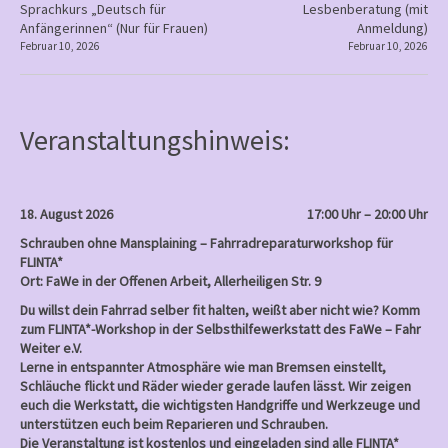
P
Sprachkurs „Deutsch für
Lesbenberatung (mit
Anfängerinnen“ (Nur für Frauen)
Anmeldung)
o
Februar 10, 2026
Februar 10, 2026
s
t
n
Veranstaltungshinweis:
a
v
i
18. August 2026
17:00 Uhr – 20:00 Uhr
g
Schrauben ohne Mansplaining – Fahrradreparaturworkshop für
a
FLINTA*
Ort: FaWe in der Offenen Arbeit, Allerheiligen Str. 9
t
Du willst dein Fahrrad selber fit halten, weißt aber nicht wie? Komm
i
zum FLINTA*-Workshop in der Selbsthilfewerkstatt des FaWe – Fahr
o
Weiter e.V.
Lerne in entspannter Atmosphäre wie man Bremsen einstellt,
n
Schläuche flickt und Räder wieder gerade laufen lässt. Wir zeigen
euch die Werkstatt, die wichtigsten Handgriffe und Werkzeuge und
unterstützen euch beim Reparieren und Schrauben.
Die Veranstaltung ist kostenlos und eingeladen sind alle FLINTA*