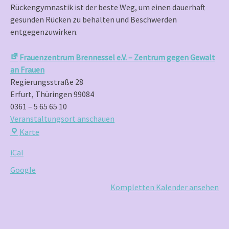
Rückengymnastik ist der beste Weg, um einen dauerhaft
gesunden Rücken zu behalten und Beschwerden
entgegenzuwirken.
Frauenzentrum Brennessel e.V. – Zentrum gegen Gewalt
an Frauen
Regierungsstraße 28
Erfurt
,
Thüringen
99084
0361 – 5 65 65 10
Veranstaltungsort anschauen
Frauenzentrum
Karte
Brennessel
iCal
e.V.
–
Google
Zentrum
Kompletten Kalender ansehen
gegen
Gewalt
an
Frauen