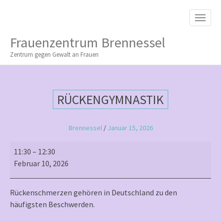
M
S
K
A
I
I
P
Frauenzentrum Brennessel
T
N
O
Zentrum gegen Gewalt an Frauen
M
C
O
E
N
N
T
RÜCKENGYMNASTIK
E
U
N
T
Brennessel
/
Januar 15, 2026
Rückengymnastik
11:30
–
12:30
Februar 10, 2026
Rückenschmerzen gehören in Deutschland zu den
häufigsten Beschwerden.