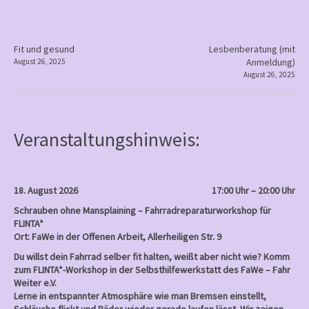
Gewalt
an
Frauen
P
Fit und gesund
Lesbenberatung (mit
Anmeldung)
August 26, 2025
o
August 26, 2025
s
t
n
Veranstaltungshinweis:
a
v
i
18. August 2026
17:00 Uhr – 20:00 Uhr
g
Schrauben ohne Mansplaining – Fahrradreparaturworkshop für
a
FLINTA*
Ort: FaWe in der Offenen Arbeit, Allerheiligen Str. 9
t
Du willst dein Fahrrad selber fit halten, weißt aber nicht wie? Komm
i
zum FLINTA*-Workshop in der Selbsthilfewerkstatt des FaWe – Fahr
o
Weiter e.V.
Lerne in entspannter Atmosphäre wie man Bremsen einstellt,
n