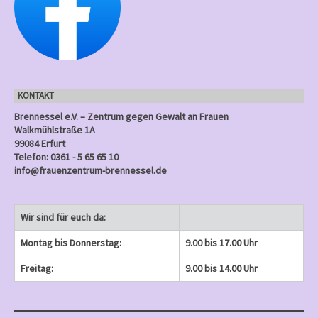
u
g
g
g
g
g
n
n
n
n
e
e
)
e
)
)
)
)
g
n
n
n
e
)
)
)
n
KONTAKT
)
Brennessel e.V. – Zentrum gegen Gewalt an Frauen
Walkmühlstraße 1A
99084 Erfurt
Telefon: 0361 - 5 65 65 10
info@frauenzentrum-brennessel.de
Wir sind für euch da:
Montag bis Donnerstag:
9.00 bis 17.00 Uhr
Freitag:
9.00 bis 14.00 Uhr