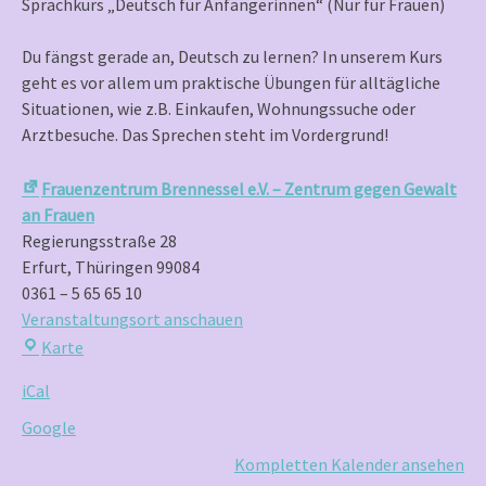
Sprachkurs „Deutsch für Anfängerinnen“ (Nur für Frauen)
(Nur
für
Du fängst gerade an, Deutsch zu lernen? In unserem Kurs
Frauen)
geht es vor allem um praktische Übungen für alltägliche
Situationen, wie z.B. Einkaufen, Wohnungssuche oder
Arztbesuche. Das Sprechen steht im Vordergrund!
Frauenzentrum Brennessel e.V. – Zentrum gegen Gewalt
an Frauen
Regierungsstraße 28
Erfurt
,
Thüringen
99084
0361 – 5 65 65 10
Veranstaltungsort anschauen
Frauenzentrum
Karte
Brennessel
iCal
e.V.
–
Google
Zentrum
Kompletten Kalender ansehen
gegen