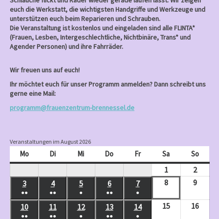
Schläuche flickt und Räder wieder gerade laufen lässt. Wir zeigen
euch die Werkstatt, die wichtigsten Handgriffe und Werkzeuge und
unterstützen euch beim Reparieren und Schrauben.
Die Veranstaltung ist kostenlos und eingeladen sind alle FLINTA*
(Frauen, Lesben, Intergeschlechtliche, Nichtbinäre, Trans* und
Agender Personen) und ihre Fahrräder.
Wir freuen uns auf euch!
Ihr möchtet euch für unser Programm anmelden? Dann schreibt uns
gerne eine Mail:
programm@frauenzentrum-brennessel.de
Veranstaltungen im August 2026
Mo
Montag
Di
Dienstag
Mi
Mittwoch
Do
Donnerstag
Fr
Freitag
Sa
Samstag
So
Sonnt
1
August
2
Augus
1,
2,
8
August
9
Augus
3
August
4
August
5
August
6
August
7
August
●●
●●
●
●●
●
2026
2026
8,
9,
3,
4,
5,
6,
7,
(
(
(
(
(
15
August
16
Augus
10
August
11
August
12
August
13
August
14
August
2026
2026
2026
2026
2026
2026
2026
2
3
1
2
1
●●
●●
●
●●
●
15,
16,