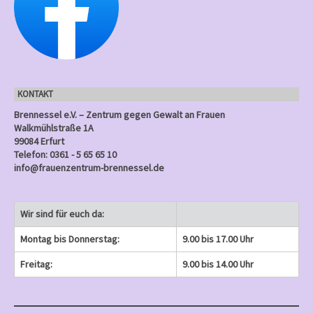
u
g
g
g
g
g
n
n
n
n
e
e
)
e
)
)
)
)
g
n
n
n
e
)
)
)
n
KONTAKT
)
Brennessel e.V. – Zentrum gegen Gewalt an Frauen
Walkmühlstraße 1A
99084 Erfurt
Telefon: 0361 - 5 65 65 10
info@frauenzentrum-brennessel.de
Wir sind für euch da:
Montag bis Donnerstag:
9.00 bis 17.00 Uhr
Freitag:
9.00 bis 14.00 Uhr