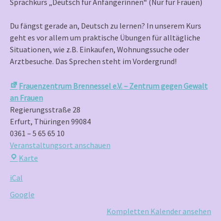
Sprachkurs „Deutsch für Anfängerinnen“ (Nur für Frauen)
(Nur
für
Du fängst gerade an, Deutsch zu lernen? In unserem Kurs
Frauen)
geht es vor allem um praktische Übungen für alltägliche
Situationen, wie z.B. Einkaufen, Wohnungssuche oder
Arztbesuche. Das Sprechen steht im Vordergrund!
Frauenzentrum Brennessel e.V. – Zentrum gegen Gewalt
an Frauen
Regierungsstraße 28
Erfurt
,
Thüringen
99084
0361 – 5 65 65 10
Veranstaltungsort anschauen
Frauenzentrum
Karte
Brennessel
iCal
e.V.
–
Google
Zentrum
Kompletten Kalender ansehen
gegen