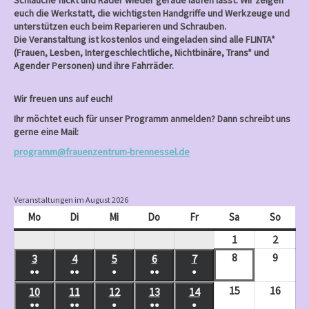
Schläuche flickt und Räder wieder gerade laufen lässt. Wir zeigen
euch die Werkstatt, die wichtigsten Handgriffe und Werkzeuge und
unterstützen euch beim Reparieren und Schrauben.
Die Veranstaltung ist kostenlos und eingeladen sind alle FLINTA*
(Frauen, Lesben, Intergeschlechtliche, Nichtbinäre, Trans* und
Agender Personen) und ihre Fahrräder.
Wir freuen uns auf euch!
Ihr möchtet euch für unser Programm anmelden? Dann schreibt uns
gerne eine Mail:
programm@frauenzentrum-brennessel.de
Veranstaltungen im August 2026
Mo
Montag
Di
Dienstag
Mi
Mittwoch
Do
Donnerstag
Fr
Freitag
Sa
Samstag
So
Sonnt
1
August
2
Augus
1,
2,
8
August
9
Augus
3
August
4
August
5
August
6
August
7
August
●●
●●
●
●●
●
2026
2026
8,
9,
3,
4,
5,
6,
7,
(
(
(
(
(
15
August
16
Augus
10
August
11
August
12
August
13
August
14
August
2026
2026
2026
2026
2026
2026
2026
2
3
1
2
1
●●
●●
●
●●
●
15,
16,