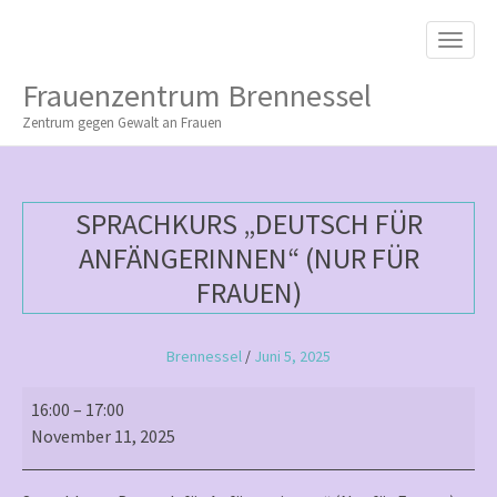
M
S
K
A
I
I
P
Frauenzentrum Brennessel
T
N
O
Zentrum gegen Gewalt an Frauen
M
C
O
E
N
N
T
SPRACHKURS „DEUTSCH FÜR
E
U
N
ANFÄNGERINNEN“ (NUR FÜR
T
FRAUEN)
Brennessel
/
Juni 5, 2025
Sprachkurs
16:00
–
17:00
„Deutsch
November 11, 2025
für
Anfängerinnen“