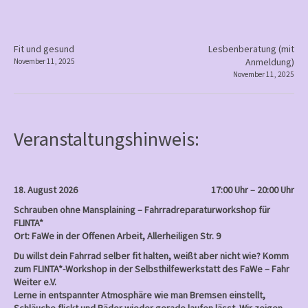
Gewalt
an
Frauen
P
Fit und gesund
Lesbenberatung (mit
Anmeldung)
November 11, 2025
o
November 11, 2025
s
t
n
Veranstaltungshinweis:
a
v
i
18. August 2026
17:00 Uhr – 20:00 Uhr
g
Schrauben ohne Mansplaining – Fahrradreparaturworkshop für
a
FLINTA*
Ort: FaWe in der Offenen Arbeit, Allerheiligen Str. 9
t
Du willst dein Fahrrad selber fit halten, weißt aber nicht wie? Komm
i
zum FLINTA*-Workshop in der Selbsthilfewerkstatt des FaWe – Fahr
o
Weiter e.V.
Lerne in entspannter Atmosphäre wie man Bremsen einstellt,
n