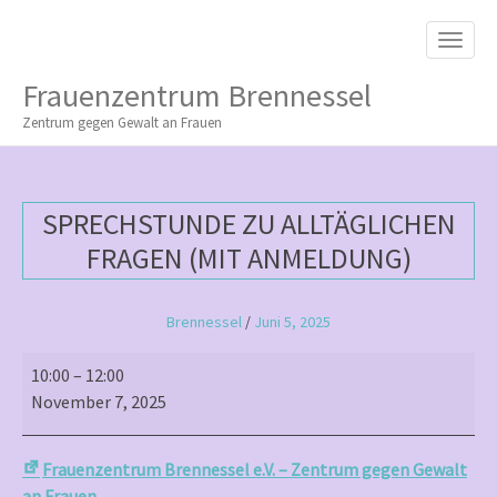
M
S
K
A
I
I
P
Frauenzentrum Brennessel
T
N
O
Zentrum gegen Gewalt an Frauen
M
C
O
E
N
N
T
SPRECHSTUNDE ZU ALLTÄGLICHEN
E
U
N
FRAGEN (MIT ANMELDUNG)
T
Brennessel
/
Juni 5, 2025
Sprechstunde
10:00
–
12:00
zu
November 7, 2025
alltäglichen
Fragen
Frauenzentrum Brennessel e.V. – Zentrum gegen Gewalt
(mit
an Frauen