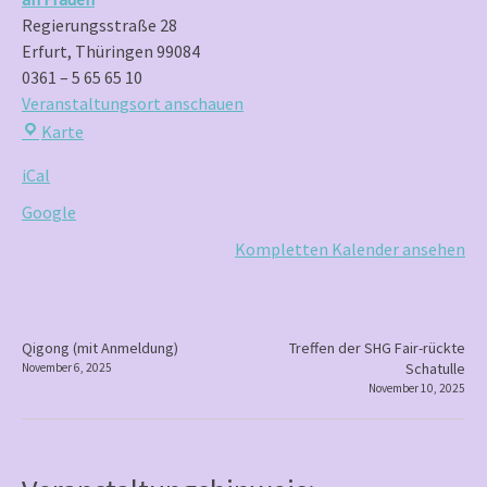
Anmeldung)
Regierungsstraße 28
Erfurt
,
Thüringen
99084
0361 – 5 65 65 10
Veranstaltungsort anschauen
Frauenzentrum
Karte
Brennessel
iCal
e.V.
–
Google
Zentrum
Kompletten Kalender ansehen
gegen
Gewalt
an
Frauen
P
Qigong (mit Anmeldung)
Treffen der SHG Fair-rückte
Schatulle
November 6, 2025
o
November 10, 2025
s
t
n