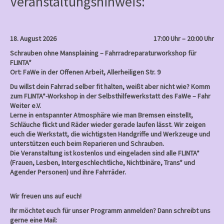
Veranstaltungshinweis:
a
v
i
18. August 2026
17:00 Uhr – 20:00 Uhr
g
Schrauben ohne Mansplaining – Fahrradreparaturworkshop für
a
FLINTA*
Ort: FaWe in der Offenen Arbeit, Allerheiligen Str. 9
t
Du willst dein Fahrrad selber fit halten, weißt aber nicht wie? Komm
i
zum FLINTA*-Workshop in der Selbsthilfewerkstatt des FaWe – Fahr
o
Weiter e.V.
Lerne in entspannter Atmosphäre wie man Bremsen einstellt,
n
Schläuche flickt und Räder wieder gerade laufen lässt. Wir zeigen
euch die Werkstatt, die wichtigsten Handgriffe und Werkzeuge und
unterstützen euch beim Reparieren und Schrauben.
Die Veranstaltung ist kostenlos und eingeladen sind alle FLINTA*
(Frauen, Lesben, Intergeschlechtliche, Nichtbinäre, Trans* und
Agender Personen) und ihre Fahrräder.
Wir freuen uns auf euch!
Ihr möchtet euch für unser Programm anmelden? Dann schreibt uns
gerne eine Mail: