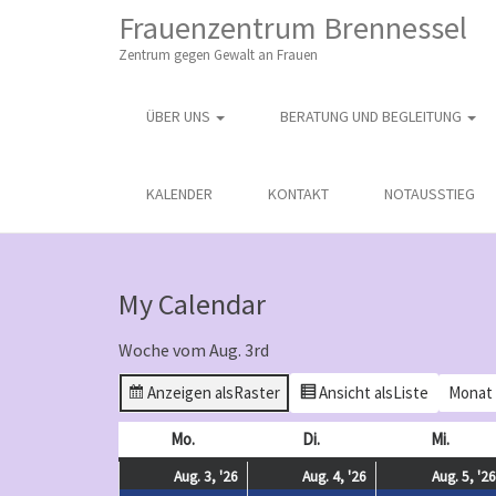
M
S
Frauenzentrum Brennessel
K
A
I
Zentrum gegen Gewalt an Frauen
I
P
T
N
O
ÜBER UNS
BERATUNG UND BEGLEITUNG
M
C
O
E
N
N
KALENDER
KONTAKT
NOTAUSSTIEG
T
E
U
N
T
My Calendar
Woche vom Aug. 3rd
Anzeigen als
Raster
Ansicht als
Liste
Monat
Mo.
Montag
Di.
Dienstag
Mi.
Mittw
August
(
August
(
Aug. 3, '26
Aug. 4, '26
Aug. 5, '26