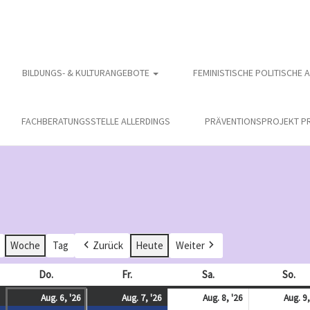
BILDUNGS- & KULTURANGEBOTE
FEMINISTISCHE POLITISCHE 
FACHBERATUNGSSTELLE ALLERDINGS
PRÄVENTIONSPROJEKT PR
Woche
Tag
Zurück
Heute
Weiter
och
Do.
Donnerstag
Fr.
Freitag
Sa.
Samstag
So.
So
August
(
August
(
August
(
August
Aug. 6, '26
Aug. 7, '26
Aug. 8, '26
Aug. 9,