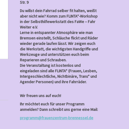
9,
Str. 9
2026
Du willst dein Fahrrad selber fit halten, weißt
aber nicht wie? Komm zum FLINTA*-Workshop
in der Selbsthilfewerkstatt des FaWe – Fahr
Weiter e.V.
Lerne in entspannter Atmosphäre wie man
Bremsen einstellt, Schläuche flickt und Räder
wieder gerade laufen lässt. Wir zeigen euch
die Werkstatt, die wichtigsten Handgriffe und
Werkzeuge und unterstützen euch beim
Reparieren und Schrauben.
Die Veranstaltung ist kostenlos und
eingeladen sind alle FLINTA* (Frauen, Lesben,
Intergeschlechtliche, Nichtbinäre, Trans* und
Agender Personen) und ihre Fahrräder.
Wir freuen uns auf euch!
Ihr möchtet euch für unser Programm
anmelden? Dann schreibt uns gerne eine Mail:
programm@frauenzentrum-brennessel.de