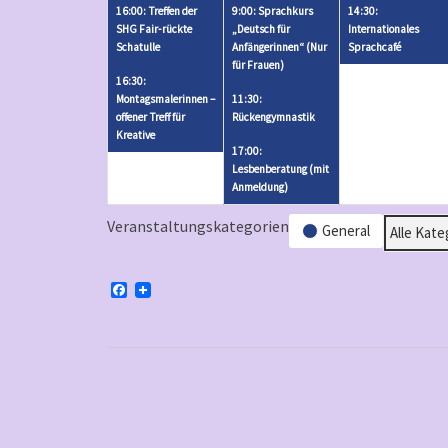
3,
2
4,
3
16:00: Treffen der
9:00: Sprachkurs
14:30:
2026
V
2026
V
SHG Fair-rückte
„Deutsch für
Internationales
Schatulle
Anfängerinnen“ (Nur
Sprachcafé
e
e
für Frauen)
r
r
16:30:
Montagsmalerinnen –
11:30:
a
a
offener Treff für
Rückengymnastik
n
n
Kreative
17:00:
s
s
Lesbenberatung (mit
t
t
Anmeldung)
a
a
Veranstaltungskategorien
l
General
l
Alle Kate
t
t
u
u
F
n
n
a
c
g
g
e
b
e
e
o
n
n
o
k
)
)