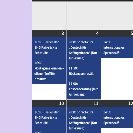
3
August
(
4
August
(
5
3,
2
4,
3
16:00: Treffen der
9:00: Sprachkurs
14:30:
2026
V
2026
V
SHG Fair-rückte
„Deutsch für
Internationales
Schatulle
Anfängerinnen“ (Nur
Sprachcafé
e
e
für Frauen)
r
r
16:30:
Montagsmalerinnen –
11:30:
a
a
offener Treff für
Rückengymnastik
n
n
Kreative
17:00:
s
s
Lesbenberatung (mit
t
t
Anmeldung)
a
a
10
August
(
11
August
(
12
l
l
10,
2
11,
3
16:00: Treffen der
9:00: Sprachkurs
14:30:
t
t
2026
V
2026
V
SHG Fair-rückte
„Deutsch für
Internationales
u
u
Schatulle
Anfängerinnen“ (Nur
Sprachcafé
e
e
für Frauen)
n
n