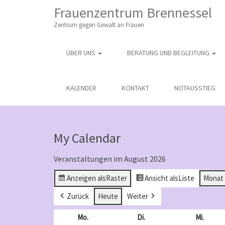
M
S
Frauenzentrum Brennessel
K
A
I
Zentrum gegen Gewalt an Frauen
I
P
T
N
O
ÜBER UNS
BERATUNG UND BEGLEITUNG
M
C
O
E
N
N
KALENDER
KONTAKT
NOTAUSSTIEG
T
E
U
N
T
My Calendar
Veranstaltungen im August 2026
Anzeigen als
Raster
Ansicht als
Liste
Monat
Zurück
Heute
Weiter
Mo.
Montag
Di.
Dienstag
Mi.
Mittw