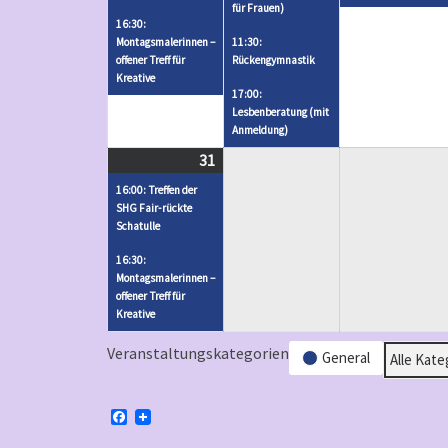
für Frauen)
n
n
r
r
16:30:
g
g
Montagsmalerinnen –
11:30:
a
a
offener Treff für
e
Rückengymnastik
e
n
n
Kreative
n
n
17:00:
s
s
)
)
Lesbenberatung (mit
t
t
Anmeldung)
a
a
31
August
(
l
l
31,
2
16:00: Treffen der
t
t
2026
V
SHG Fair-rückte
u
u
Schatulle
e
n
n
r
16:30:
g
g
Montagsmalerinnen –
a
offener Treff für
e
e
n
Kreative
n
n
s
)
)
Veranstaltungskategorien
General
t
Alle Kate
a
l
F
a
t