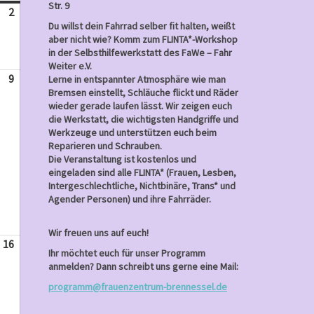
Str. 9
2
August
Du willst dein Fahrrad selber fit halten, weißt
2,
aber nicht wie? Komm zum FLINTA*-Workshop
2026
in der Selbsthilfewerkstatt des FaWe – Fahr
Weiter e.V.
9
August
Lerne in entspannter Atmosphäre wie man
Bremsen einstellt, Schläuche flickt und Räder
9,
wieder gerade laufen lässt. Wir zeigen euch
2026
die Werkstatt, die wichtigsten Handgriffe und
Werkzeuge und unterstützen euch beim
Reparieren und Schrauben.
Die Veranstaltung ist kostenlos und
eingeladen sind alle FLINTA* (Frauen, Lesben,
Intergeschlechtliche, Nichtbinäre, Trans* und
Agender Personen) und ihre Fahrräder.
Wir freuen uns auf euch!
16
August
Ihr möchtet euch für unser Programm
16,
anmelden? Dann schreibt uns gerne eine Mail:
2026
programm@frauenzentrum-brennessel.de