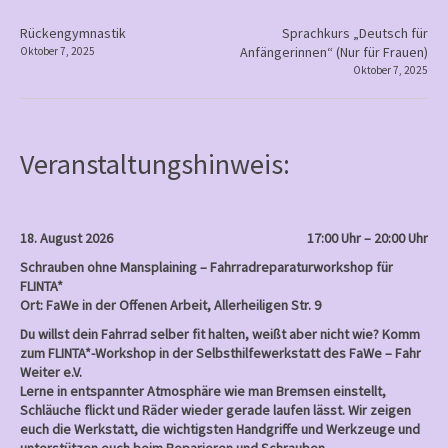
Frauen
P
Rückengymnastik
Sprachkurs „Deutsch für
Anfängerinnen“ (Nur für Frauen)
Oktober 7, 2025
o
Oktober 7, 2025
s
t
n
Veranstaltungshinweis:
a
v
i
18. August 2026
17:00 Uhr – 20:00 Uhr
g
Schrauben ohne Mansplaining – Fahrradreparaturworkshop für
a
FLINTA*
Ort: FaWe in der Offenen Arbeit, Allerheiligen Str. 9
t
Du willst dein Fahrrad selber fit halten, weißt aber nicht wie? Komm
i
zum FLINTA*-Workshop in der Selbsthilfewerkstatt des FaWe – Fahr
o
Weiter e.V.
Lerne in entspannter Atmosphäre wie man Bremsen einstellt,
n
Schläuche flickt und Räder wieder gerade laufen lässt. Wir zeigen
euch die Werkstatt, die wichtigsten Handgriffe und Werkzeuge und