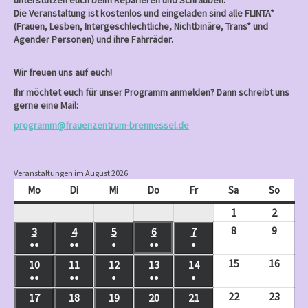
unterstützen euch beim Reparieren und Schrauben.
Die Veranstaltung ist kostenlos und eingeladen sind alle FLINTA*
(Frauen, Lesben, Intergeschlechtliche, Nichtbinäre, Trans* und
Agender Personen) und ihre Fahrräder.
Wir freuen uns auf euch!
Ihr möchtet euch für unser Programm anmelden? Dann schreibt uns
gerne eine Mail:
programm@frauenzentrum-brennessel.de
Veranstaltungen im August 2026
Mo
Montag
Di
Dienstag
Mi
Mittwoch
Do
Donnerstag
Fr
Freitag
Sa
Samstag
So
Sonnt
1
August
2
Augus
1,
2,
8
August
9
Augus
3
August
4
August
5
August
6
August
7
August
●●
●●
●
●●
●
2026
2026
8,
9,
3,
4,
5,
6,
7,
(
(
(
(
(
15
August
16
Augus
10
August
11
August
12
August
13
August
14
August
2026
2026
2026
2026
2026
2026
2026
2
3
1
2
1
●●
●●
●
●●
●
15,
16,
10,
11,
12,
13,
14,
(
(
(
(
(
V
V
V
V
V
22
August
23
Augus
17
August
18
August
19
August
20
August
21
August
2026
2026
2026
2026
2026
2026
2026