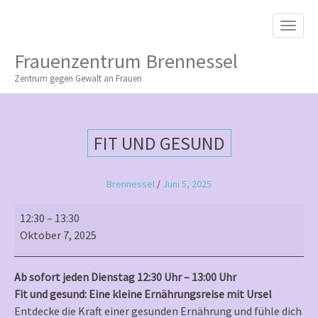
M
S
K
A
I
I
P
Frauenzentrum Brennessel
T
N
O
Zentrum gegen Gewalt an Frauen
M
C
O
E
N
N
T
FIT UND GESUND
E
U
N
T
Brennessel
/
Juni 5, 2025
Fit
12:30
–
13:30
und
Oktober 7, 2025
gesund
Ab sofort jeden Dienstag 12:30 Uhr – 13:00 Uhr
Fit und gesund: Eine kleine Ernährungsreise mit Ursel
Entdecke die Kraft einer gesunden Ernährung und fühle dich