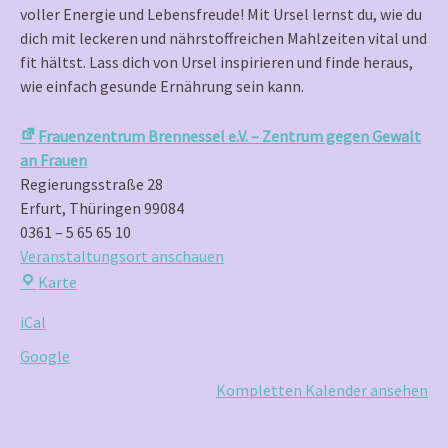
voller Energie und Lebensfreude! Mit Ursel lernst du, wie du
dich mit leckeren und nährstoffreichen Mahlzeiten vital und
fit hältst. Lass dich von Ursel inspirieren und finde heraus,
wie einfach gesunde Ernährung sein kann.
Frauenzentrum Brennessel e.V. – Zentrum gegen Gewalt
an Frauen
Regierungsstraße 28
Erfurt
,
Thüringen
99084
0361 – 5 65 65 10
Veranstaltungsort anschauen
Frauenzentrum
Karte
Brennessel
iCal
e.V.
–
Google
Zentrum
Kompletten Kalender ansehen
gegen
Gewalt
an