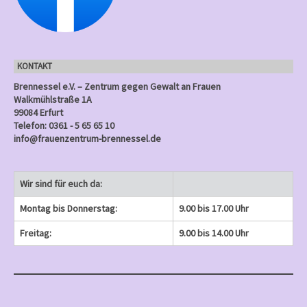
n
e
e
)
e
)
)
)
)
g
n
n
n
e
)
)
)
n
KONTAKT
)
Brennessel e.V. – Zentrum gegen Gewalt an Frauen
Walkmühlstraße 1A
99084 Erfurt
Telefon: 0361 - 5 65 65 10
info@frauenzentrum-brennessel.de
Wir sind für euch da:
Montag bis Donnerstag:
9.00 bis 17.00 Uhr
Freitag:
9.00 bis 14.00 Uhr