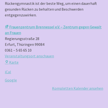
Rückengymnastik ist der beste Weg, um einen dauerhaft
gesunden Rücken zu behalten und Beschwerden
entgegenzuwirken.
Frauenzentrum Brennessel e.V. – Zentrum gegen Gewalt
an Frauen
Regierungsstraße 28
Erfurt
,
Thüringen
99084
0361 – 5 65 65 10
Veranstaltungsort anschauen
Frauenzentrum
Karte
Brennessel
iCal
e.V.
–
Google
Zentrum
Kompletten Kalender ansehen
gegen
Gewalt
an
Frauen