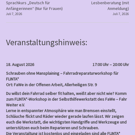
P
Sprachkurs „Deutsch für
Lesbenberatung (mit
Anfängerinnen“ (Nur für Frauen)
Anmeldung)
o
Juli 7, 2026
Juli 7, 2026
s
t
n
Veranstaltungshinweis:
a
v
i
18. August 2026
17:00 Uhr – 20:00 Uhr
g
Schrauben ohne Mansplaining – Fahrradreparaturworkshop für
a
FLINTA*
Ort: FaWe in der Offenen Arbeit, Allerheiligen Str. 9
t
Du willst dein Fahrrad selber fit halten, weißt aber nicht wie? Komm
i
zum FLINTA*-Workshop in der Selbsthilfewerkstatt des FaWe – Fahr
o
Weiter e.V.
Lerne in entspannter Atmosphäre wie man Bremsen einstellt,
n
Schläuche flickt und Räder wieder gerade laufen lässt. Wir zeigen
euch die Werkstatt, die wichtigsten Handgriffe und Werkzeuge und
unterstützen euch beim Reparieren und Schrauben.
Die Veranstaltung ist kostenlos und eingeladen sind alle FLINTA*