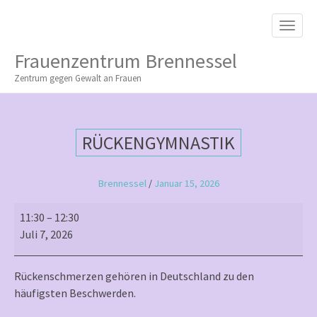
M
S
K
A
I
I
P
Frauenzentrum Brennessel
T
N
O
Zentrum gegen Gewalt an Frauen
M
C
O
E
N
N
T
RÜCKENGYMNASTIK
E
U
N
T
Brennessel
/
Januar 15, 2026
Rückengymnastik
11:30
–
12:30
Juli 7, 2026
Rückenschmerzen gehören in Deutschland zu den
häufigsten Beschwerden.