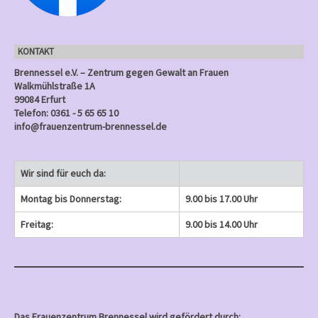
g
n
n
n
e
)
)
)
n
KONTAKT
)
Brennessel e.V. – Zentrum gegen Gewalt an Frauen
Walkmühlstraße 1A
99084 Erfurt
Telefon: 0361 - 5 65 65 10
info@frauenzentrum-brennessel.de
Wir sind für euch da:
Montag bis Donnerstag:
9.00 bis 17.00 Uhr
Freitag:
9.00 bis 14.00 Uhr
Das Frauenzentrum Brennessel wird gefördert durch: