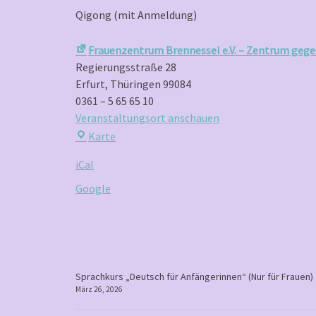
Qigong (mit Anmeldung)
Frauenzentrum Brennessel e.V. – Zentrum gege
Regierungsstraße 28
Erfurt
,
Thüringen
99084
0361 – 5 65 65 10
Veranstaltungsort anschauen
Frauenzentrum
Karte
Brennessel
iCal
e.V.
–
Google
Zentrum
gegen
Gewalt
an
Frauen
P
Sprachkurs „Deutsch für Anfängerinnen“ (Nur für Frauen)
März 26, 2026
o