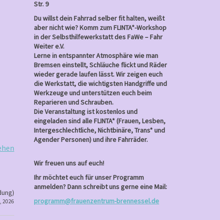
Str. 9
Du willst dein Fahrrad selber fit halten, weißt
aber nicht wie? Komm zum FLINTA*-Workshop
in der Selbsthilfewerkstatt des FaWe – Fahr
Weiter e.V.
Lerne in entspannter Atmosphäre wie man
Bremsen einstellt, Schläuche flickt und Räder
wieder gerade laufen lässt. Wir zeigen euch
die Werkstatt, die wichtigsten Handgriffe und
Werkzeuge und unterstützen euch beim
Reparieren und Schrauben.
Die Veranstaltung ist kostenlos und
eingeladen sind alle FLINTA* (Frauen, Lesben,
Intergeschlechtliche, Nichtbinäre, Trans* und
Agender Personen) und ihre Fahrräder.
ehen
Wir freuen uns auf euch!
Ihr möchtet euch für unser Programm
anmelden? Dann schreibt uns gerne eine Mail:
dung)
programm@frauenzentrum-brennessel.de
, 2026