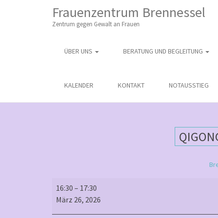
M
S
Frauenzentrum Brennessel
K
A
I
Zentrum gegen Gewalt an Frauen
I
P
T
N
O
ÜBER UNS
BERATUNG UND BEGLEITUNG
M
C
O
E
N
N
KALENDER
KONTAKT
NOTAUSSTIEG
T
E
U
N
T
QIGON
Br
Qigong
16:30
–
17:30
(mit
März 26, 2026
Anmeldung)