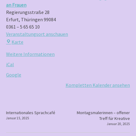
an Frauen
Regierungsstraße 28
Erfurt
,
Thüringen
99084
0361 – 5 65 65 10
Veranstaltungsort anschauen
Frauenzentrum
Karte
Brennessel
Weitere Informationen
e.V.
–
iCal
Zentrum
Google
gegen
Gewalt
Kompletten Kalender ansehen
an
Frauen
P
Internationales Sprachcafé
Montagsmalerinnen – offener
Treff für Kreative
Januar 15, 2025
o
Januar 20, 2025
s