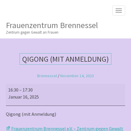
M
S
K
A
I
I
P
Frauenzentrum Brennessel
T
N
O
Zentrum gegen Gewalt an Frauen
M
C
O
E
N
N
T
QIGONG (MIT ANMELDUNG)
E
U
N
T
Brennessel
/
November 14, 2023
Qigong
16:30
–
17:30
(mit
Januar 16, 2025
Anmeldung)
Qigong (mit Anmeldung)
Frauenzentrum Brennessel e.V. – Zentrum gegen Gewalt