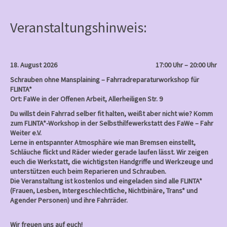
t
n
Veranstaltungshinweis:
a
v
i
18. August 2026
17:00 Uhr – 20:00 Uhr
g
Schrauben ohne Mansplaining – Fahrradreparaturworkshop für
a
FLINTA*
Ort: FaWe in der Offenen Arbeit, Allerheiligen Str. 9
t
Du willst dein Fahrrad selber fit halten, weißt aber nicht wie? Komm
i
zum FLINTA*-Workshop in der Selbsthilfewerkstatt des FaWe – Fahr
o
Weiter e.V.
Lerne in entspannter Atmosphäre wie man Bremsen einstellt,
n
Schläuche flickt und Räder wieder gerade laufen lässt. Wir zeigen
euch die Werkstatt, die wichtigsten Handgriffe und Werkzeuge und
unterstützen euch beim Reparieren und Schrauben.
Die Veranstaltung ist kostenlos und eingeladen sind alle FLINTA*
(Frauen, Lesben, Intergeschlechtliche, Nichtbinäre, Trans* und
Agender Personen) und ihre Fahrräder.
Wir freuen uns auf euch!