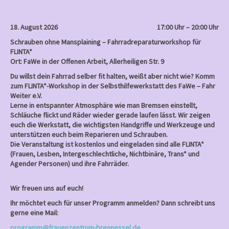
v
i
18. August 2026
17:00 Uhr – 20:00 Uhr
g
Schrauben ohne Mansplaining – Fahrradreparaturworkshop für
a
FLINTA*
Ort: FaWe in der Offenen Arbeit, Allerheiligen Str. 9
t
Du willst dein Fahrrad selber fit halten, weißt aber nicht wie? Komm
i
zum FLINTA*-Workshop in der Selbsthilfewerkstatt des FaWe – Fahr
o
Weiter e.V.
Lerne in entspannter Atmosphäre wie man Bremsen einstellt,
n
Schläuche flickt und Räder wieder gerade laufen lässt. Wir zeigen
euch die Werkstatt, die wichtigsten Handgriffe und Werkzeuge und
unterstützen euch beim Reparieren und Schrauben.
Die Veranstaltung ist kostenlos und eingeladen sind alle FLINTA*
(Frauen, Lesben, Intergeschlechtliche, Nichtbinäre, Trans* und
Agender Personen) und ihre Fahrräder.
Wir freuen uns auf euch!
Ihr möchtet euch für unser Programm anmelden? Dann schreibt uns
gerne eine Mail:
programm@frauenzentrum-brennessel.de