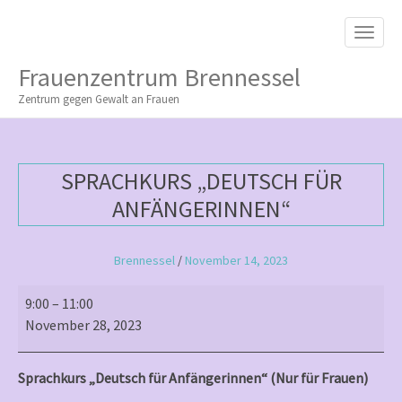
M
S
K
A
I
I
P
Frauenzentrum Brennessel
T
N
O
Zentrum gegen Gewalt an Frauen
M
C
O
E
N
N
T
SPRACHKURS „DEUTSCH FÜR
E
U
N
ANFÄNGERINNEN“
T
Brennessel
/
November 14, 2023
Sprachkurs
9:00
–
11:00
„Deutsch
November 28, 2023
für
Anfängerinnen“
Sprachkurs „Deutsch für Anfängerinnen“ (Nur für Frauen)