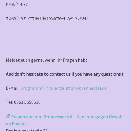
ክፍሊት ብነፃ
ንህጻናት ናይ ምንክብኻብ ኣገልግሎት እውን ይህብ
Meldet euch gerne, wenn ihr Fragen habt!
And don’t hesitate to contact us if you have any questions (:
E-Mail:
programm@frauenzentrum-brennessel.de
Tel: 0361 5656510
Frauenzentrum Brennessel e.V. – Zentrum gegen Gewalt
an Frauen
Regierungsstraße 28