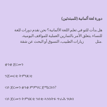
دورة لغة
ألمانية
(للمبتدئين)
هل بدأت للتو في تعلم اللغة الألمانية؟ نحن نقدم دورات للغة
للنساء. يتعلق الأمر بالتمارين العملية للمواقف اليومية،
مثل زيارات الطبيب، التسوق أو البحث عن شقة.
ቋንቋ ጀርመን
ንጀመርቲ ትምህርቲ
ናይ ጀርመን ቋንቋ ምምሃር ጀሚርክን?
ናይ ጀርመን ትምህርቲ ንደቂ-ኣንስትዬ ጥራሕ ንህብ