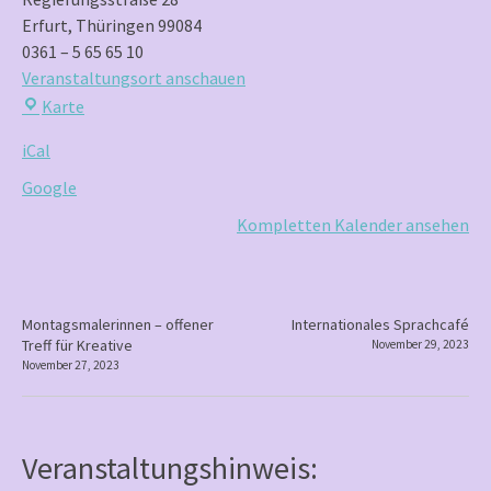
Erfurt
,
Thüringen
99084
0361 – 5 65 65 10
Veranstaltungsort anschauen
Frauenzentrum
Karte
Brennessel
iCal
e.V.
–
Google
Zentrum
Kompletten Kalender ansehen
gegen
Gewalt
an
Frauen
P
Montagsmalerinnen – offener
Internationales Sprachcafé
Treff für Kreative
November 29, 2023
o
November 27, 2023
s
t
n
Veranstaltungshinweis:
a